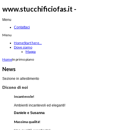
www.stucchificiofas.it -
Menu
Contattaci
Menu
Home
Start here...
Dove siamo
Mappa
Home
In primo piano
News
Sezione in allestimento
Dicono di noi
Incantevole!
Ambienti incantevoli ed eleganti!
Daniele e Susanna
Massima qualità!