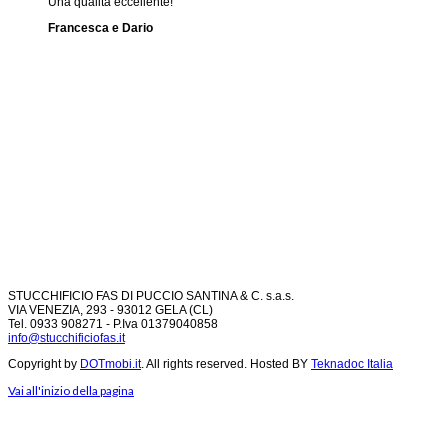
Una qualità eccellente!
Francesca e Dario
STUCCHIFICIO FAS DI PUCCIO SANTINA & C. s.a.s.
VIA VENEZIA, 293 - 93012 GELA (CL)
Tel. 0933 908271 - P.Iva 01379040858
info@stucchificiofas.it
Copyright by
DOTmobi.it
. All rights reserved. Hosted BY
Teknadoc Italia
Vai all'inizio della pagina