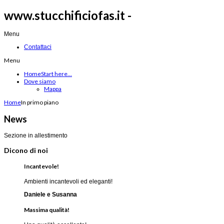
www.stucchificiofas.it -
Menu
Contattaci
Menu
Home
Start here...
Dove siamo
Mappa
Home
In primo piano
News
Sezione in allestimento
Dicono di noi
Incantevole!
Ambienti incantevoli ed eleganti!
Daniele e Susanna
Massima qualità!