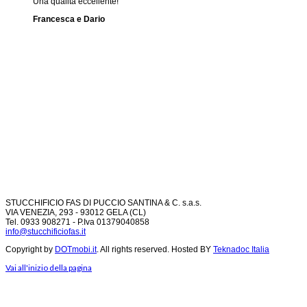
Una qualità eccellente!
Francesca e Dario
STUCCHIFICIO FAS DI PUCCIO SANTINA & C. s.a.s.
VIA VENEZIA, 293 - 93012 GELA (CL)
Tel. 0933 908271 - P.Iva 01379040858
info@stucchificiofas.it
Copyright by
DOTmobi.it
. All rights reserved. Hosted BY
Teknadoc Italia
Vai all'inizio della pagina