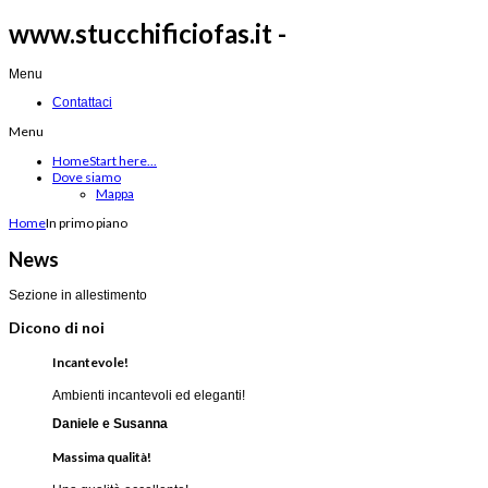
www.stucchificiofas.it -
Menu
Contattaci
Menu
Home
Start here...
Dove siamo
Mappa
Home
In primo piano
News
Sezione in allestimento
Dicono di noi
Incantevole!
Ambienti incantevoli ed eleganti!
Daniele e Susanna
Massima qualità!