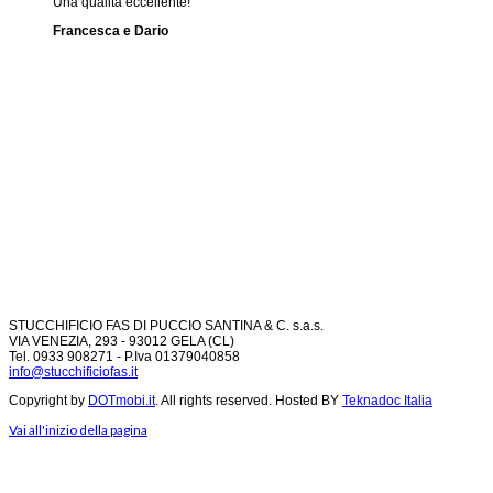
Una qualità eccellente!
Francesca e Dario
STUCCHIFICIO FAS DI PUCCIO SANTINA & C. s.a.s.
VIA VENEZIA, 293 - 93012 GELA (CL)
Tel. 0933 908271 - P.Iva 01379040858
info@stucchificiofas.it
Copyright by
DOTmobi.it
. All rights reserved. Hosted BY
Teknadoc Italia
Vai all'inizio della pagina