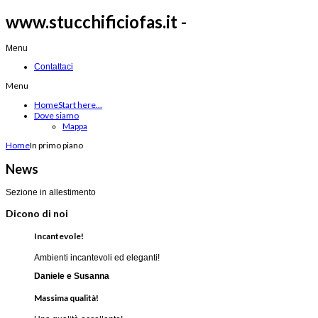
www.stucchificiofas.it -
Menu
Contattaci
Menu
Home
Start here...
Dove siamo
Mappa
Home
In primo piano
News
Sezione in allestimento
Dicono di noi
Incantevole!
Ambienti incantevoli ed eleganti!
Daniele e Susanna
Massima qualità!