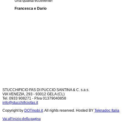
Una qualità eccellente!
Francesca e Dario
STUCCHIFICIO FAS DI PUCCIO SANTINA & C. s.a.s.
VIA VENEZIA, 293 - 93012 GELA (CL)
Tel. 0933 908271 - P.Iva 01379040858
info@stucchificiofas.it
Copyright by
DOTmobi.it
. All rights reserved. Hosted BY
Teknadoc Italia
Vai all'inizio della pagina