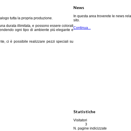
News
In questa area troverete le news rela
alogo tutta la propria produzione.
sito.
una durata illimitata, e possono essere colorati
Continua...
, rendendo ogni tipo di ambiente più elegante e
te, ci è possibile realizzare pezzi speciali su
Statistiche
Visitatori
3
N. pagine indicizzate